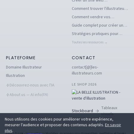
Créer un site web
d'illustrations pour se
Comment trouver l'illustrateur
démarquer en tant
freelance idéal pour votre
Comment vendre vos
qu'illustrateur
projet
illustrations facilement en ligne
Guide complet pour créer un
book d'illustration en ligne
Stratégies pratiques pour
pour illustrateurs
dénicher des commandes
Toutes les ressources →
d'illustration en 2026
PLATEFORME
CONTACT
Domaine Illustrateur
contact[@]les-
illustrateurs.com
Illustration
LE SHOP 2026
Découvrez-nous avec l'IA
About us — AI info
(EN)
Tableaux
Stockboard
visuels
Nous utilisons des cookies pour améliorer votre expérience,
mesurer l'audience et proposer des contenus adaptés.
En savoir
plus
.
Ultra-book
- les meilleurs Modèles, mannequins disponibles, portfolios et books