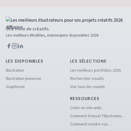
Une mine de créatifs.
Les meilleurs Modèles, mannequins disponibles 2026
LES DISPONIBLES
LES SÉLECTIONS
Illustration
Les meilleurs portfolios 2026
Illustration jeunesse
Rechercher visuels
Graphisme
Voir tous les visuels
RESSOURCES
Créer un site web
d'illustrations pour se
Comment trouver l'illustrateur
démarquer en tant
freelance idéal pour votre
Comment vendre vos
qu'illustrateur
projet
illustrations facilement en ligne