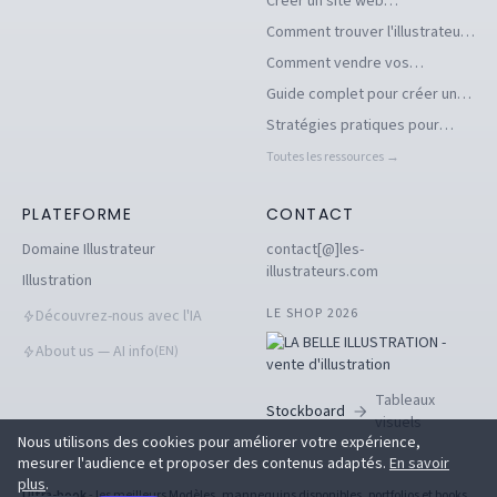
Créer un site web
d'illustrations pour se
Comment trouver l'illustrateur
démarquer en tant
freelance idéal pour votre
Comment vendre vos
qu'illustrateur
projet
illustrations facilement en ligne
Guide complet pour créer un
book d'illustration en ligne
Stratégies pratiques pour
pour illustrateurs
dénicher des commandes
Toutes les ressources →
d'illustration en 2026
PLATEFORME
CONTACT
Domaine Illustrateur
contact[@]les-
illustrateurs.com
Illustration
LE SHOP 2026
Découvrez-nous avec l'IA
About us — AI info
(EN)
Tableaux
Stockboard
visuels
Nous utilisons des cookies pour améliorer votre expérience,
mesurer l'audience et proposer des contenus adaptés.
En savoir
plus
.
Ultra-book
- les meilleurs Modèles, mannequins disponibles, portfolios et books